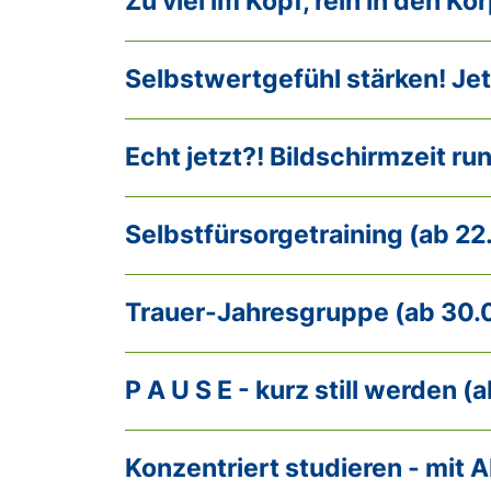
Zu viel im Kopf, rein in den Kör
Selbstwertgefühl stärken! Jetz
Echt jetzt?! Bildschirmzeit ru
Selbstfürsorgetraining (ab 22
Trauer-Jahresgruppe (ab 30.
P A U S E - kurz still werden (
Konzentriert studieren - mit