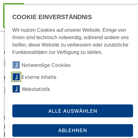
COOKIE EINVERSTÄNDNIS
Wir nutzen Cookies auf unserer Website. Einige von
ihnen sind technisch notwendig, während andere uns
helfen, diese Website zu verbessern oder zusätzliche
Anrechnung von
Funktionalitäten zur Verfügung zu stellen.
Einkommen bei der
Notwendige Cookies
gesetzlichen
Externe Inhalte
Familienversicherung
Webstatistik
ALLE AUSWÄHLEN
Wer unter 25 Jahre alt ist, nicht mehr als 565 €
(Stand: 2026; bis 2025: 535 €) an monatlichem
ABLEHNEN
Einkommen bezieht und gesetzlich versicherte