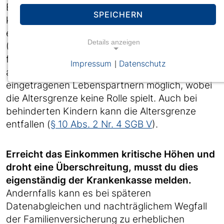
Eltern hat, kann in der Regel über die Eltern
SPEICHERN
kostenlos familienversichert werden. Hast du
einen Minijob, der ja mehr einbringen kann
Details anzeigen
(603 € in 2026), bleibst du auch
familienversichert. Die Familienversicherung ist
Impressum
Datenschutz
|
auch bei EhepartnerInnen oder gesetzlich
eingetragenen Lebenspartnern möglich, wobei
die Altersgrenze keine Rolle spielt. Auch bei
behinderten Kindern kann die Altersgrenze
entfallen (
§ 10 Abs. 2 Nr. 4 SGB V
).
Erreicht das Einkommen kritische Höhen und
droht eine Überschreitung, musst du dies
eigenständig der Krankenkasse melden.
Andernfalls kann es bei späteren
Datenabgleichen und nachträglichem Wegfall
der Familienversicherung zu erheblichen