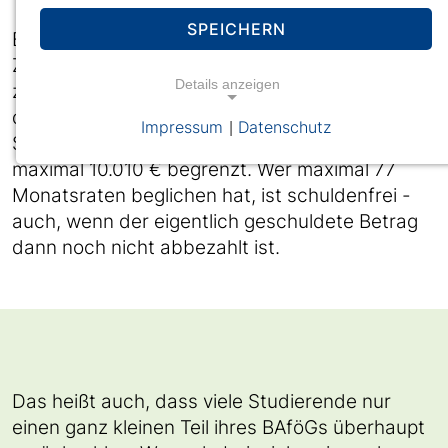
SPEICHERN
Eine Hälfte des BAföG bekommst du als
Zuschuss geschenkt, die andere Hälfte wird als
Details anzeigen
zinsloses Darlehen gezahlt. Damit man nach
dem Studium nicht vor einem riesigen
Impressum
Datenschutz
|
Schuldenberg steht, ist die Schuldensumme auf
maximal 10.010 € begrenzt. Wer maximal 77
Monatsraten beglichen hat, ist schuldenfrei -
auch, wenn der eigentlich geschuldete Betrag
dann noch nicht abbezahlt ist.
Das heißt auch, dass viele Studierende nur
einen ganz kleinen Teil ihres BAföGs überhaupt