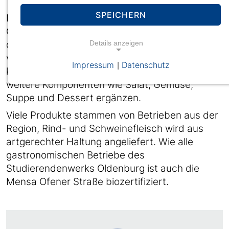
SPEICHERN
Die Mensa des Studierendenwerks auf dem
Campus der Jade Hochschule kocht täglich
Details anzeigen
drei Hauptgerichte, mindestens eines davon
vegetarisch oder vegan. Die Hauptgerichte
Impressum
Datenschutz
|
kannst du nach Geschmack und Appetit um
weitere Komponenten wie Salat, Gemüse,
Suppe und Dessert ergänzen.
Viele Produkte stammen von Betrieben aus der
Region, Rind- und Schweinefleisch wird aus
artgerechter Haltung angeliefert. Wie alle
gastronomischen Betriebe des
Studierendenwerks Oldenburg ist auch die
Mensa Ofener Straße biozertifiziert.