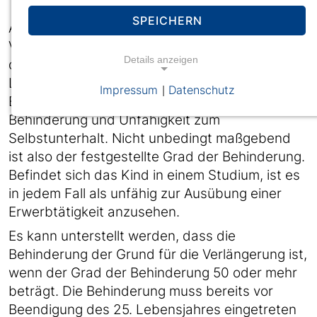
SPEICHERN
Ausnahmsweise wird Kindergeld auch nach
Vollendung des 25. Lebensjahres gezahlt, wenn
Details anzeigen
das Kind aufgrund seiner Behinderung seinen
Lebensunterhalt nicht selbst bestreiten kann.
Impressum
Datenschutz
|
Entscheidend ist der Zusammenhang zwischen
Behinderung und Unfähigkeit zum
Selbstunterhalt. Nicht unbedingt maßgebend
ist also der festgestellte Grad der Behinderung.
Befindet sich das Kind in einem Studium, ist es
in jedem Fall als unfähig zur Ausübung einer
Erwerbtätigkeit anzusehen.
Es kann unterstellt werden, dass die
Behinderung der Grund für die Verlängerung ist,
wenn der Grad der Behinderung 50 oder mehr
beträgt. Die Behinderung muss bereits vor
Beendigung des 25. Lebensjahres eingetreten